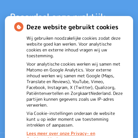
Beoordeel onze praktijk
Deze website gebruikt cookies
Wij gebruiken noodzakelijke cookies zodat deze
website goed kan werken. Voor analytische
cookies en externe inhoud vragen wij uw
toestemming.
Fysiotherapie
is gewaardeerd op
Voor analytische cookies werken wij samen met
Matomo en Google Analytics. Voor externe
Udenhout
ZorgkaartNederland.
inhoud werken wij samen met Google (Maps,
Bekijk alle waarderingen
of
plaats een
Translate en Reviews), YouTube, Vimeo,
waardering
Facebook, Instagram, X (Twitter), Qualizorg,
Patiëntenvertellen en ZorgkaartNederland. Deze
partijen kunnen gegevens zoals uw IP-adres
verwerken.
Via Cookie-instellingen onderaan de website
kunt u op ieder moment uw toestemming
intrekken of aanpassen.
Lees meer over onze Privacy- en