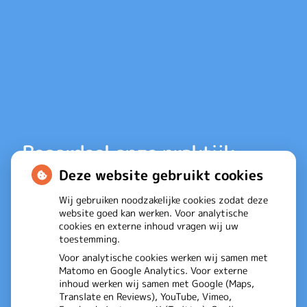
Beoordeel onze praktijk
Deze website gebruikt cookies
Wij gebruiken noodzakelijke cookies zodat deze
website goed kan werken. Voor analytische
cookies en externe inhoud vragen wij uw
toestemming.
Fysiotherapie
is gewaardeerd op
Voor analytische cookies werken wij samen met
Matomo en Google Analytics. Voor externe
Udenhout
ZorgkaartNederland.
inhoud werken wij samen met Google (Maps,
Bekijk alle waarderingen
of
plaats een
Translate en Reviews), YouTube, Vimeo,
waardering