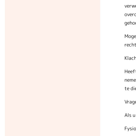
verwe
overd
geho
Mogen
recht
Klac
Heeft
nemen
te di
Vrag
Als u
Fysi