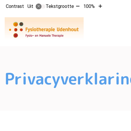
Tekst
Tekst
Contrast
Tekstgrootte
100%
Uit
verkleinen
vergroten
met
met
10%
10%
Privacyverklarin