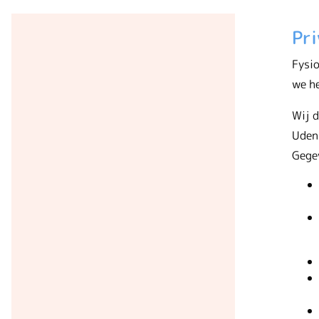
Pri
Fysio
we h
Wij 
Udenh
Gegev