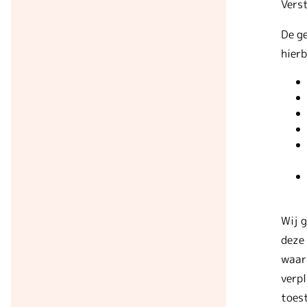
Vers
De ge
hierb
Wij 
deze 
waarb
verpl
toes