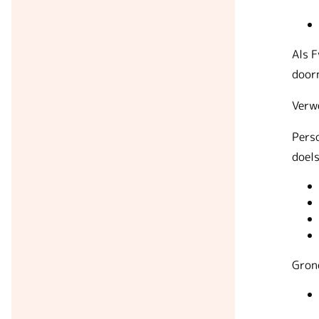
Als F
doorn
Verw
Pers
doels
Gron