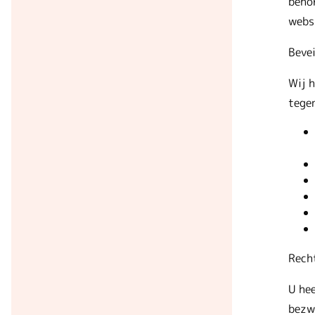
beho
websi
Bevei
Wij 
tege
Rech
U hee
bezw