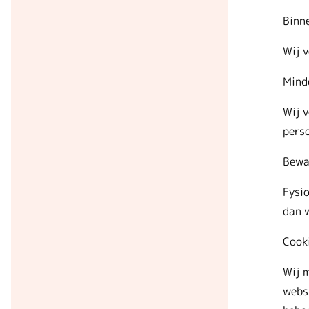
Binn
Wij v
Mind
Wij v
perso
Bewa
Fysi
dan w
Cook
Wij m
webs