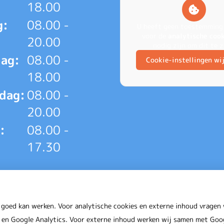
18.00
g:
08.00 -
U heeft geen toestemming
voor de
analytische coo
20.00
nodig zijn om dit te z
ag:
08.00 -
Cookie-instellingen wi
18.00
dag:
08.00 -
20.00
:
08.00 -
17.30
 goed kan werken. Voor analytische cookies en externe inhoud vrage
en Google Analytics. Voor externe inhoud werken wij samen met Goog