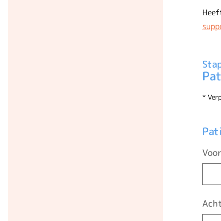
Heeft
supp
Stap
Pat
* Verp
Pat
Voo
Ach