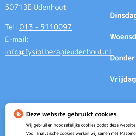
5071BE Udenhout
Dinsda
Tel:
013 - 5110097
Woensd
E-mail:
info@fysiotherapieudenhout.nl
Donder
Vrijdag
Deze website gebruikt cookies
Wij gebruiken noodzakelijke cookies zodat deze website
Voor analytische cookies werken wij samen met Matomo 