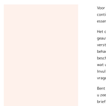
Voor 
conti
essen
Het o
geau
verst
beha
besc
wat u
Invul
vrage
Bent 
u zee
brief