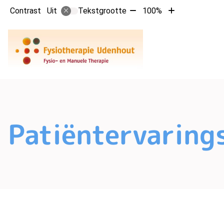
Tekst
Tekst
Contrast
Tekstgrootte
100%
Uit
verkleinen
vergroten
met
met
10%
10%
Patiëntervaring