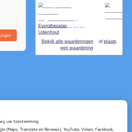
 gegeven
kies
die
Fysiotherapie
is gewaardeerd op
ien.
Udenhout
ZorgkaartNederland.
jzigen
Bekijk alle waarderingen
of
plaats
een waardering
n wij uw toestemming.
le (Maps, Translate en Reviews), YouTube, Vimeo, Facebook,