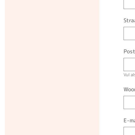
Str
Pos
Vul a
Woo
E-ma