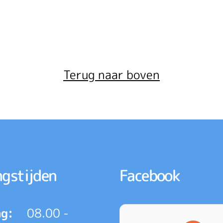
Terug naar boven
gstijden
Facebook
g:
08.00 -