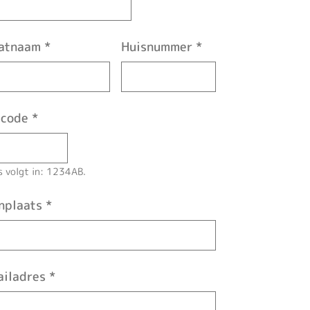
aatnaam
*
Huisnummer
*
tcode
*
ls volgt in: 1234AB.
nplaats
*
iladres
*