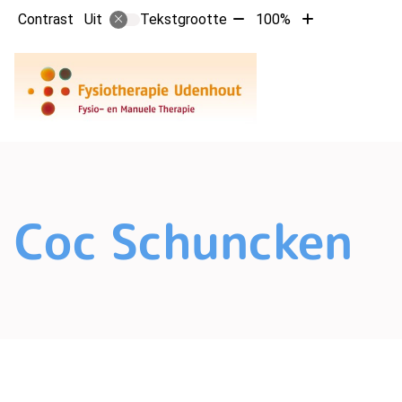
Tekst
Tekst
Contrast
Tekstgrootte
100%
Uit
verkleinen
vergroten
met
met
10%
10%
Coc Schuncken