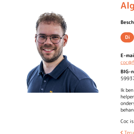
Al
Besch
Di
Di
E-mai
coc@f
BIG-
5993
Ik ben
helpe
onder
behan
Coc i
Teru