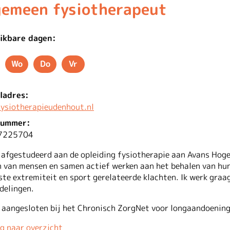
gemeen fysiotherapeut
ikbare dagen:
Wo
Do
Vr
nsdag
Woensdag
Donderdag
Vrijdag
ladres:
ysiotherapieudenhout.nl
nummer:
7225704
 afgestudeerd aan de opleiding fysiotherapie aan Avans Hoges
n van mensen en samen actief werken aan het behalen van hun
ste extremiteit en sport gerelateerde klachten. Ik werk graa
delingen.
s aangesloten bij het Chronisch ZorgNet voor longaandoening
g naar overzicht