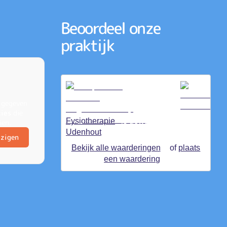
Beoordeel onze
praktijk
 gegeven
kies
die
Fysiotherapie
is gewaardeerd op
ien.
Udenhout
ZorgkaartNederland.
jzigen
Bekijk alle waarderingen
of
plaats
een waardering