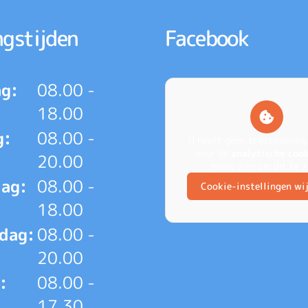
gstijden
Facebook
g:
08.00 -
18.00
g:
08.00 -
U heeft geen toestemming
voor de
analytische coo
20.00
nodig zijn om dit te z
ag:
08.00 -
Cookie-instellingen wi
18.00
dag:
08.00 -
20.00
:
08.00 -
17.30